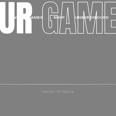
OUR
GAM
S
UNSERE GAMES
SHOP
UNSER DISCORD
Home
>
Projects