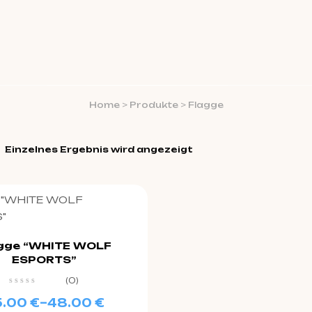
Home
>
Produkte
>
Flagge
Einzelnes Ergebnis wird angezeigt
gge “WHITE WOLF
ESPORTS”
(0)
5.00
€
–
48.00
€