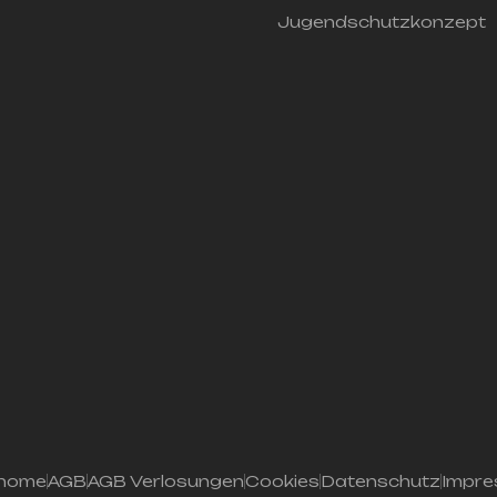
Jugendschutzkonzept
home
AGB
AGB Verlosungen
Cookies
Datenschutz
Impr