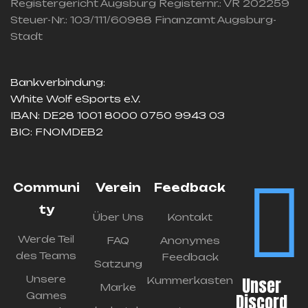
Registergericht Augsburg Registernr.: VR 202259
Steuer-Nr.: 103/111/60988 Finanzamt Augsburg-
Stadt
Bankverbindung:
White Wolf eSports e.V.
IBAN: DE28 1001 8000 0750 9943 03
BIC: FNOMDEB2
Communi
Verein
Feedback
ty
Über Uns
Kontakt
Werde Teil
FAQ
Anonymes
des Teams
Feedback
Satzung
Unsere
Unser
Kummerkasten
Marke
Games
Discord