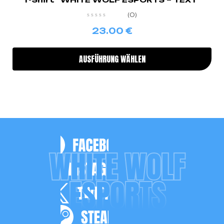
(0)
23.00
€
AUSFÜHRUNG WÄHLEN
WHITE WOLF
ESPORTS