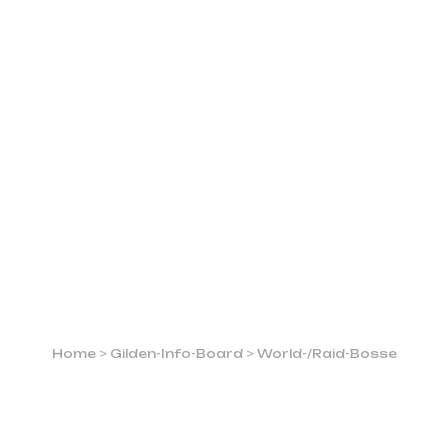
N
(COMIN
S
UNSERE GAMES
SHOP
UNSER DISCORD
Home
>
Gilden-Info-Board
>
World-/Raid-Bosse