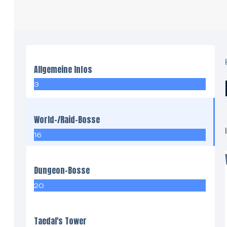
Allgemeine Infos
3
World-/Raid-Bosse
16
Dungeon-Bosse
20
Taedal's Tower