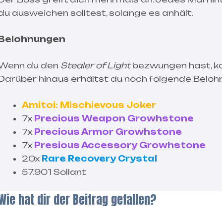
du ausweichen solltest, solange es anhält.
Belohnungen
Wenn du den
Stealer of Light
bezwungen hast, ka
Darüber hinaus erhältst du noch folgende Beloh
Amitoi: Mischievous Joker
7x
Precious Weapon Growhstone
7x
Precious Armor Growhstone
7x
Presious Accessory Growhstone
20x
Rare Recovery Crystal
57.901 Sollant
Wie hat dir der Beitrag gefallen?