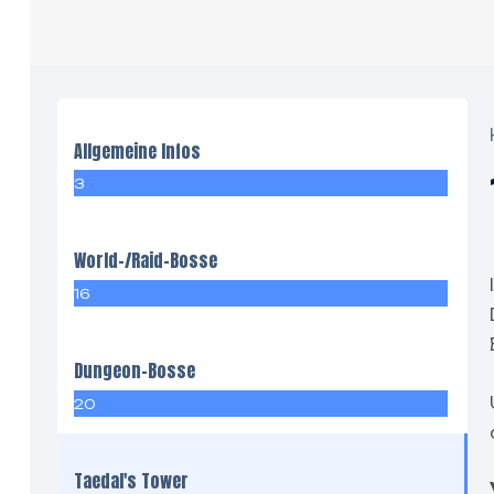
Allgemeine Infos
3
World-/Raid-Bosse
16
Dungeon-Bosse
20
Taedal's Tower