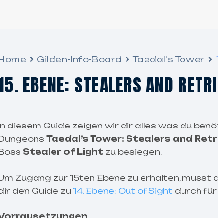
Home
Gilden-Info-Board
Taedal's Tower
15. EBENE: STEALERS AND RETR
In diesem Guide zeigen wir dir alles was du benö
Dungeons
Taedal’s Tower: Stealers and Ret
Boss
Stealer of Light
zu besiegen.
Um Zugang zur 15ten Ebene zu erhalten, musst du
dir den Guide zu
14. Ebene: Out of Sight
durch für
Vorrausetzungen