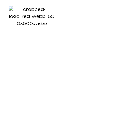
15.
EB
ÜBER UN
AND