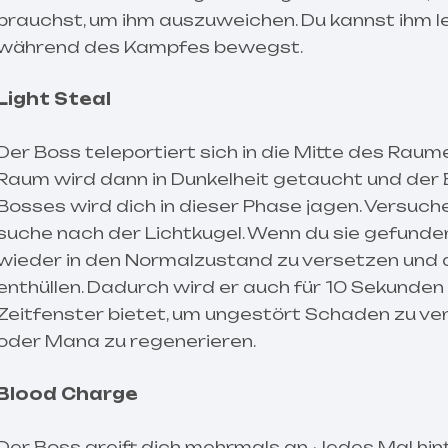
brauchst, um ihm auszuweichen. Du kannst ihm l
während des Kampfes bewegst.
Light Steal
Der Boss teleportiert sich in die Mitte des Raum
Raum wird dann in Dunkelheit getaucht und der 
Bosses wird dich in dieser Phase jagen. Versuch
suche nach der Lichtkugel. Wenn du sie gefunden
wieder in den Normalzustand zu versetzen und 
enthüllen. Dadurch wird er auch für 10 Sekunden
Zeitfenster bietet, um ungestört Schaden zu v
oder Mana zu regenerieren.
Blood Charge
Der Boss greift dich mehrmals an. Jedes Mal hin