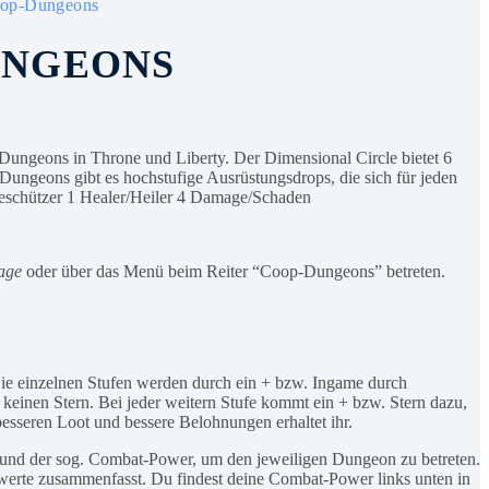
oop-Dungeons
UNGEONS
Dungeons in Throne und Liberty. Der Dimensional Circle bietet 6
Dungeons gibt es hochstufige Ausrüstungsdrops, die sich für jeden
/Beschützer 1 Healer/Heiler 4 Damage/Schaden
lage
oder über das Menü beim Reiter “Coop-Dungeons” betreten.
 Die einzelnen Stufen werden durch ein + bzw. Ingame durch
 keinen Stern. Bei jeder weitern Stufe kommt ein + bzw. Stern dazu,
besseren Loot und bessere Belohnungen erhaltet ihr.
 und der sog. Combat-Power, um den jeweiligen Dungeon zu betreten.
werte zusammenfasst. Du findest deine Combat-Power links unten in