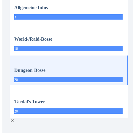
Allgemeine Infos
3
World-/Raid-Bosse
16
Dungeon-Bosse
20
Taedal's Tower
20