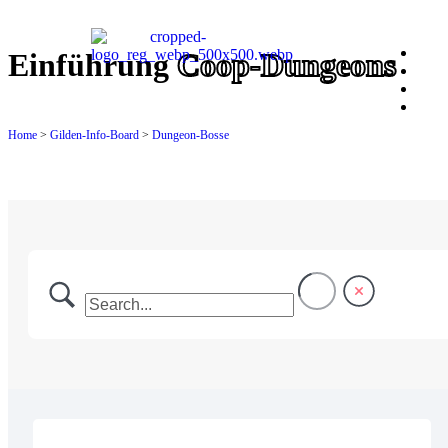
Ü
Einführung
Coop-Dungeons
Uns
Unse
Home
>
Gilden-Info-Board
>
Dungeon-Bosse