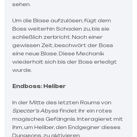
sehen.
Um die Blase aufzulösen, fügt dem
Boss weiterhin Schaden zu, bis sie
schließlich zerbricht. Nach einer
gewissen Zeit, beschwört der Boss
eine neue Blase. Diese Mechanik
wiederholt sich bis der Boss erledigt
wurde.
Endboss: Heliber
In der Mitte des letzten Raums von
Specter’s Abyss
findet ihr ein rotes
magisches Gefängnis. Interagieret mit
ihm, um Heliber, den Endgegner dieses
Dungeons, zu aktivieren.