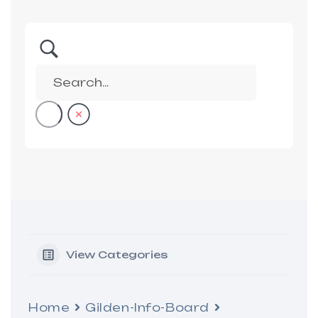
View Categories
Home
Gilden-Info-Board