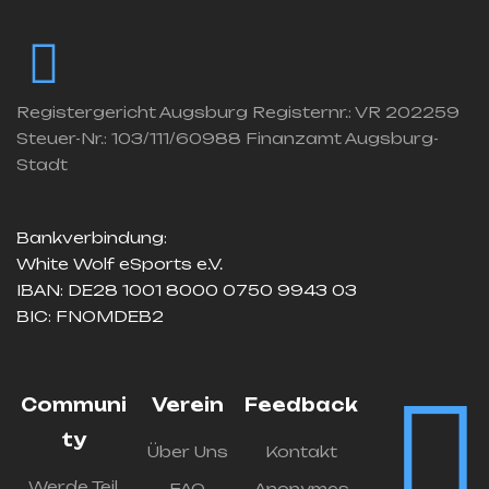
Registergericht Augsburg Registernr.: VR 202259
Steuer-Nr.: 103/111/60988 Finanzamt Augsburg-
Stadt
Bankverbindung:
White Wolf eSports e.V.
IBAN: DE28 1001 8000 0750 9943 03
BIC: FNOMDEB2
Communi
Verein
Feedback
ty
Über Uns
Kontakt
Werde Teil
FAQ
Anonymes