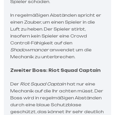
Spieler schaden.
In regelmäßigen Abständen spricht er
einen Zauber, um einen Spieler in die
Luft zu heben. Der Spieler stirbt,
insofern kein Spieler eine Crowd
Controll-Fähigkeit auf den
Shadowmancer
anwendet um die
Mechanik zu unterbrechen.
Zweiter Boss: Riot Squad Captain
Der
Riot Squad Captain
hat nur eine
Mechanik auf die Ihr achten müsst. Der
Boss wird in regelmäßigen Abständen
durch eine blaue Schutzblase
geschützt, das könnet ihr sehr deutlich