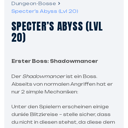
Dungeon-Bosse
Specter’s Abyss (Lvl 20)
SPECTER’S ABYSS (LVL
20)
Erster Boss: Shadowmancer
Der
Shadowmancer
ist ein Boss.
Abseits von normalen Angriffen hat er
nur 2 simple Mechaniken:
Unter den Spielern erscheinen einige
dunkle Blitzkreise – stelle sicher, dass
du nicht in diesen stehst, da diese dem