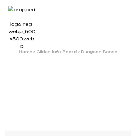
SPECTER’S
ABYSS (LVL 20)
Home
>
Gilden-Info-Board
>
Dungeon-Bosse