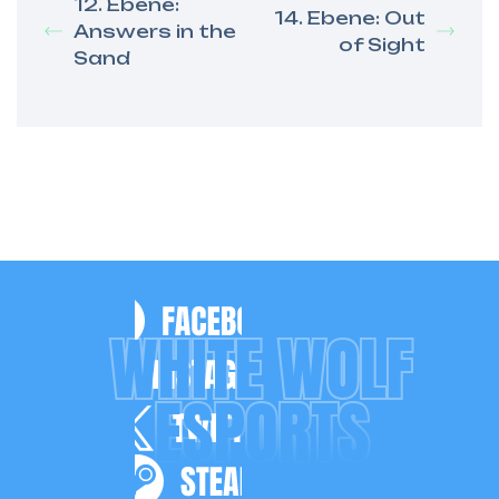
12. Ebene:
14. Ebene: Out
Answers in the
of Sight
Sand
WHITE WOLF
ESPORTS