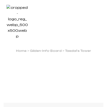
13.
EBENE: DROP!
LIGHTNING! DESTROY!
Home
>
Gilden-Info-Board
>
Taedal's Tower