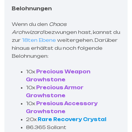
Belohnungen
Wenn du den
Chaos
Archwizard
bezwungen hast, kannst du
zur
18ten Ebene
weitergehen. Darüber
hinaus erhältst du noch folgende
Belohnungen:
10x
Precious Weapon
Growhstone
10x
Precious Armor
Growhstone
10x
Presious Accessory
Growhstone
20x
Rare Recovery Crystal
86.365 Sollant