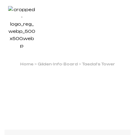
17.
EBENE: UNBREAKABLE
SHIELD OF COOPERATION
Home
>
Gilden-Info-Board
>
Taedal's Tower