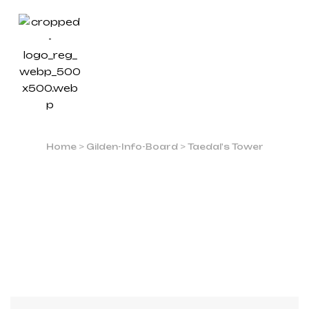
3RD
FLOOR: SCREAMS AND
A HEALING SONG
Home
>
Gilden-Info-Board
>
Taedal's Tower