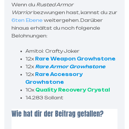
Wenn du
Rusted Armor
Warrior
bezwungen hast, kannst du zur
6ten Ebene
weitergehen. Darüber
hinaus erhältst du noch folgende
Belohnungen:
Amitoi: Crafty Joker
12x
Rare Weapon Growhstone
12x
Rare Armor Growhstone
12x
Rare Accessory
Growhstone
10x
Quality Recovery Crystal
14.283 Sollant
Wie hat dir der Beitrag gefallen?