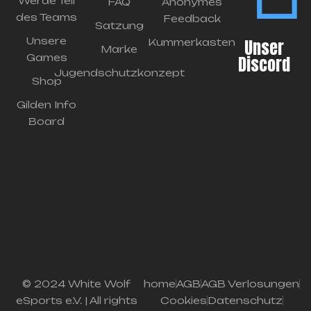
Werde Teil
FAQ
Anonymes
des Teams
Feedback
Satzung
Unsere
Unser
Kummerkasten
Marke
Games
Discord
Jugendschutzkonzept
Shop
Gilden Info
Board
© 2024 White Wolf
home
AGB
AGB Verlosungen
eSports e.V. | All rights
Cookies
Datenschutz