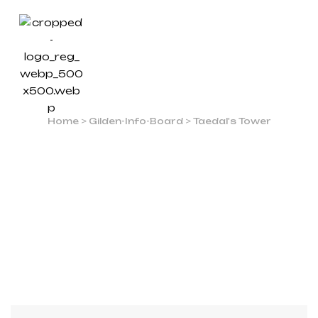
5.
EBENE: WARRIOR’S CRY
Home
>
Gilden-Info-Board
>
Taedal's Tower