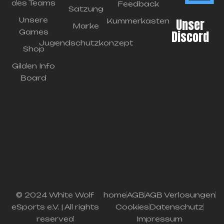
des Teams
Feedback
Satzung
Unsere
Unser
Kummerkasten
Marke
Games
Discord
Jugendschutzkonzept
Shop
Gilden Info
Board
© 2024 White Wolf
home
AGB
AGB Verlosungen
eSports e.V. | All rights
Cookies
Datenschutz
reserved
Impressum